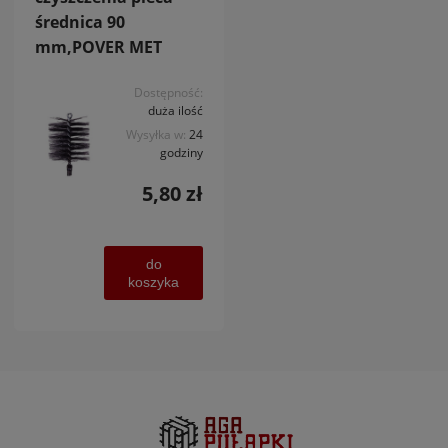
średnica 90
mm,POVER MET
Dostępność:
duża ilość
Wysyłka w:
24
godziny
5,80 zł
do
koszyka