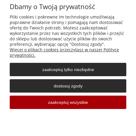
Dbamy o Twoją prywatność
Płatności i dostawa
Pliki cookies i pokrewne im technologie umożliwiają
poprawne działanie strony i pomagają nam dostosować
Informacje
ofertę do Twoich potrzeb. Możesz zaakceptować
wykorzystanie przez nas wszystkich tych plików i przejść
do sklepu lub dostosować użycie plików do swoich
O nas
preferencji, wybierając opcję "Dostosuj zgody".
Więcej o plikach cookies przeczytasz w naszej Polityce
prywatności.
zaakceptuj tylko niezbędne
Środki do zwalczania szkodników Aga Pułapki | Wacława
Iwaszkiewicza 23, 32-406 Zakliczyn | AGA-PLAST MET 2 Paweł
dostosuj zgody
Sałach | NIP: 6811796065 | REGON: 363212838
Sklepy internetowe Shoper Częstochowa
zaakceptuj wszystkie
pokaż pełną wersję strony
| by
Sklep internetowy Shoper.pl
Sklepy internetowe Częstochowa