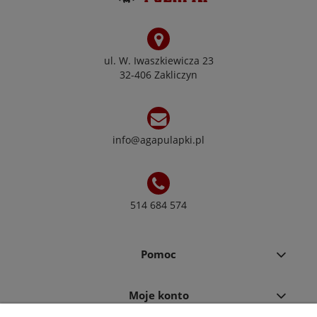
ul. W. Iwaszkiewicza 23
32-406 Zakliczyn
info@agapulapki.pl
514 684 574
Pomoc
Moje konto