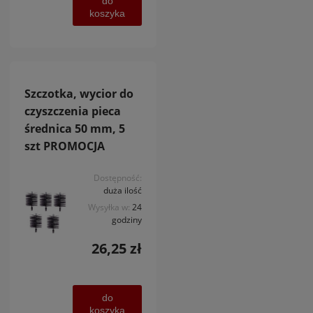
do
koszyka
Szczotka, wycior do
czyszczenia pieca
średnica 50 mm, 5
szt PROMOCJA
Dostępność:
duża ilość
Wysyłka w:
24
godziny
26,25 zł
do
koszyka