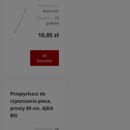
Dostępność:
duża ilość
Wysyłka w:
24
godziny
10,85 zł
do
koszyka
Przepychacz do
czyszczenia pieca,
prosty 80 cm, AJKA
BIS
Dostępność:
na