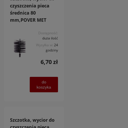
czyszczenia pieca
średnica 80
mm,POVER MET
Dostępność:
duża ilość
Wysyłka w:
24
godziny
6,70 zł
do
koszyka
Szczotka, wycior do
czyszczenia pieca