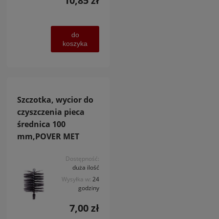
10,85 zł
do
koszyka
Szczotka, wycior do
czyszczenia pieca
średnica 100
mm,POVER MET
Dostępność:
duża ilość
Wysyłka w:
24
godziny
7,00 zł