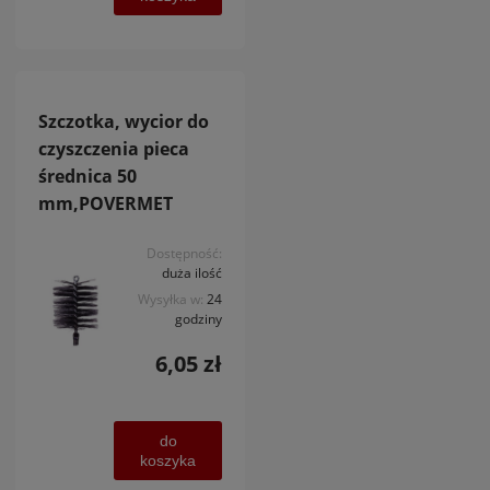
Szczotka, wycior do
czyszczenia pieca
średnica 50
mm,POVERMET
Dostępność:
duża ilość
Wysyłka w:
24
godziny
6,05 zł
do
koszyka