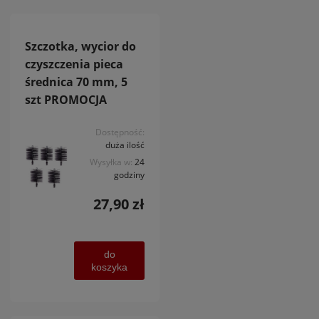
Szczotka, wycior do
czyszczenia pieca
średnica 70 mm, 5
szt PROMOCJA
Dostępność:
duża ilość
Wysyłka w:
24
godziny
27,90 zł
do
koszyka