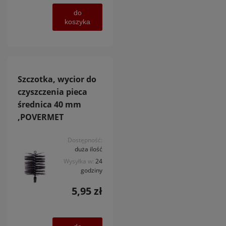
do
koszyka
Szczotka, wycior do
czyszczenia pieca
średnica 40 mm
,POVERMET
Dostępność:
duża ilość
Wysyłka w:
24
godziny
5,95 zł