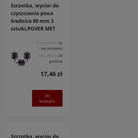
Szczotka, wycior do
czyszczenia pieca
średnica 80 mm 3
sztuki,POVER MET
Dostępność:
na
wyczerpaniu
Wysyłka w:
24
godziny
17,46 zł
do
koszyka
Szczotka, wycior do