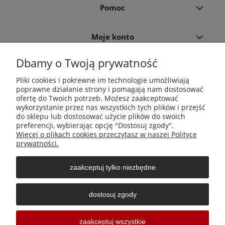
Pomoc
Moje konto
Dbamy o Twoją prywatność
Płatności i dostawa
Pliki cookies i pokrewne im technologie umożliwiają
poprawne działanie strony i pomagają nam dostosować
Informacje
ofertę do Twoich potrzeb. Możesz zaakceptować
wykorzystanie przez nas wszystkich tych plików i przejść
do sklepu lub dostosować użycie plików do swoich
O nas
preferencji, wybierając opcję "Dostosuj zgody".
Więcej o plikach cookies przeczytasz w naszej Polityce
prywatności.
zaakceptuj tylko niezbędne
Środki do zwalczania szkodników Aga Pułapki | Wacława
Iwaszkiewicza 23, 32-406 Zakliczyn | AGA-PLAST MET 2 Paweł
dostosuj zgody
Sałach | NIP: 6811796065 | REGON: 363212838
Sklepy internetowe Shoper Częstochowa
zaakceptuj wszystkie