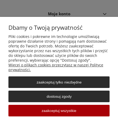
Moje konto
Dbamy o Twoją prywatność
Płatności i dostawa
Pliki cookies i pokrewne im technologie umożliwiają
poprawne działanie strony i pomagają nam dostosować
Informacje
ofertę do Twoich potrzeb. Możesz zaakceptować
wykorzystanie przez nas wszystkich tych plików i przejść
do sklepu lub dostosować użycie plików do swoich
O nas
preferencji, wybierając opcję "Dostosuj zgody".
Więcej o plikach cookies przeczytasz w naszej Polityce
prywatności.
zaakceptuj tylko niezbędne
Środki do zwalczania szkodników Aga Pułapki | Wacława
Iwaszkiewicza 23, 32-406 Zakliczyn | AGA-PLAST MET 2 Paweł
dostosuj zgody
Sałach | NIP: 6811796065 | REGON: 363212838
Sklepy internetowe Shoper Częstochowa
zaakceptuj wszystkie