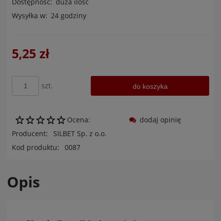
Dostępność:
duża ilość
Wysyłka w:
24 godziny
5,25 zł
szt.
do koszyka
Ocena:
dodaj opinię
Producent:
SILBET Sp. z o.o.
Kod produktu:
0087
Opis