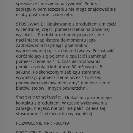
spożywcze i naczynia na żywność. Podczas
zabiegu w pomieszczeniu nie mogą znajdować się
osoby postronne i zwierzęta.
STOSOWANIE : Opakowanie z produktem umieścić
w centralnej części pomieszczenia na dowolnej
wysokości. Produkt uruchomić poprzez silne
naciśnięcie aplikatora do momentu jego
zablokowania trzymając pojemnik w
wyprostowanej ręce, z dala od twarzy. Pozostawić
opróżniający się pojemnik, opuścić i zamknąć
pomieszczenie na 1 h. Czas aerozolowania
pomieszczenia o kubaturze 30 m3 wynosi 8
sekund. Po skończonym zabiegu starannie
wywietrzyć pomieszczenie przez 1 h. Przed
ponownym użytkowaniem umyć pomieszczenie
blatów, stołów i innych powierzchni.
ŚRODKI OSTROŻNOŚCI : Unikać bezpośredniego
kontaktu z produktem. W czasie wykonywania
zabiegu, nie jeść, nie pić, nie palić. Zaleca się
stosowanie środków ochrony osobistej
POZWOLENIE NR : 7800/19
PRODUCENT : Private Lab Sp. z o.o.