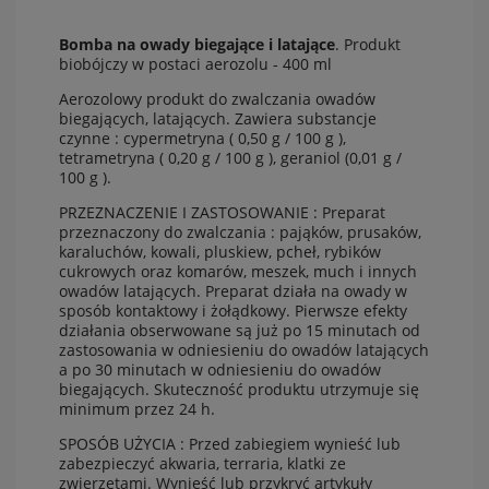
Bomba na owady biegające i latające
. Produkt
biobójczy w postaci aerozolu - 400 ml
Aerozolowy produkt do zwalczania owadów
biegających, latających. Zawiera substancje
czynne : cypermetryna ( 0,50 g / 100 g ),
tetrametryna ( 0,20 g / 100 g ), geraniol (0,01 g /
100 g ).
PRZEZNACZENIE I ZASTOSOWANIE : Preparat
przeznaczony do zwalczania : pająków, prusaków,
karaluchów, kowali, pluskiew, pcheł, rybików
cukrowych oraz komarów, meszek, much i innych
owadów latających. Preparat działa na owady w
sposób kontaktowy i żołądkowy. Pierwsze efekty
działania obserwowane są już po 15 minutach od
zastosowania w odniesieniu do owadów latających
a po 30 minutach w odniesieniu do owadów
biegających. Skuteczność produktu utrzymuje się
minimum przez 24 h.
SPOSÓB UŻYCIA : Przed zabiegiem wynieść lub
zabezpieczyć akwaria, terraria, klatki ze
zwierzętami. Wynieść lub przykryć artykuły