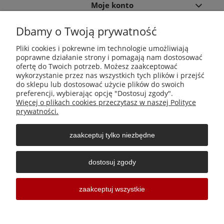
Moje konto
Dbamy o Twoją prywatność
Płatności i dostawa
Pliki cookies i pokrewne im technologie umożliwiają
poprawne działanie strony i pomagają nam dostosować
Informacje
ofertę do Twoich potrzeb. Możesz zaakceptować
wykorzystanie przez nas wszystkich tych plików i przejść
do sklepu lub dostosować użycie plików do swoich
O nas
preferencji, wybierając opcję "Dostosuj zgody".
Więcej o plikach cookies przeczytasz w naszej Polityce
prywatności.
zaakceptuj tylko niezbędne
Środki do zwalczania szkodników Aga Pułapki | Wacława
Iwaszkiewicza 23, 32-406 Zakliczyn | AGA-PLAST MET 2 Paweł
dostosuj zgody
Sałach | NIP: 6811796065 | REGON: 363212838
Sklepy internetowe Shoper Częstochowa
zaakceptuj wszystkie
pokaż pełną wersję strony