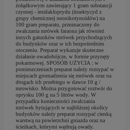
żołądkowym zawierający 1 gram substancji
czynnej - imidakloprydu (insektycyd z
grupy chemicznej neonikotynoidów) na
100 gram preparatu, przeznaczony do
zwalczania mrówek faraona jak również
innych gatunków mrówek przychodzących
do budynków oraz w ich bezpośrednim
otoczeniu. Preparat wykazuje skuteczne
działanie owadobójcze, w formie przynęty
pokarmowej. SPOSÓB UŻYCIA : w
pomieszczeniach preparat należy rozsypać w
miejscach gromadzenia się mrówek oraz na
drogach ich przebiegu w dawce 10 g /
mrowisko. Można przygotować roztwór do
oprysku 100 g na 5 litrów wody.
W
przypadku konieczności zwalczania
mrówek bytujących w najbliższej okolicy
budynków należy preparat rozsypać cienką
warstwą na powierzchni gniazda oraz na
ścieżkach, którymi wędrują owady.