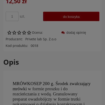
12,50 zł
szt.
do koszyka
Ocena:
dodaj opinię
Producent:
Privete lab Sp. Z.o.o
Kod produktu:
0018
Opis
MRÓWKOSEP 200 g. Środek zwalczający
mrówki
w formie proszku i do
rozcieńczania z wodą. Granulowany
preparat owadobójczy w formie trutki
pokarmowej o działaniu kontaktowym i