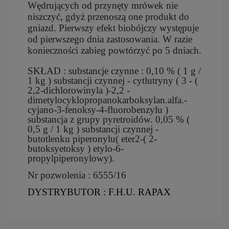
Wędrujących od przynęty mrówek nie
niszczyć, gdyż przenoszą one produkt do
gniazd. Pierwszy efekt biobójczy występuje
od pierwszego dnia zastosowania. W razie
konieczności zabieg powtórzyć po 5 dniach.
SKŁAD : substa
ncje czynne : 0,10 % ( 1 g /
1 kg ) substancji czynnej - cytlutryny ( 3 - (
2,2-dichlorowinyla )-2,2 -
dimetylocyklopropanokarboksylan.alfa.-
cyjano-3-fenoksy-4-fluorobenzylu )
substancja z grupy pyretroidów. 0,05 % (
0,5 g / 1 kg ) substancji czynnej -
butotlenku piperonylu( eter2-( 2-
butoksyetoksy ) etylo-6-
propylpiperonylowy).
Nr pozwolenia : 6555/16
DYSTRYBUTOR : F.H.U. RAPAX