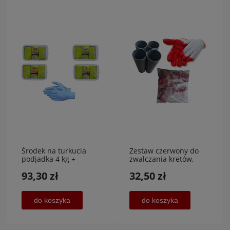
Środek na turkucia
Zestaw czerwony do
podjadka 4 kg +
zwalczania kretów,
rękawiczki + 400 g
nornic, trutka na
93,30 zł
32,50 zł
GRATIS
krety,AGA-PLAST MET 2
do koszyka
do koszyka