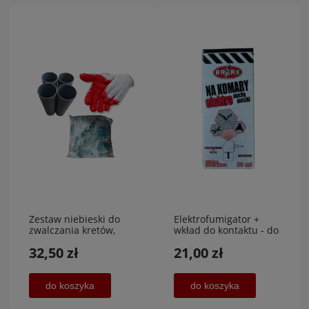
Zestaw niebieski do
Elektrofumigator +
zwalczania kretów,
wkład do kontaktu - do
nornic, trutka na krety
30 nocy,VACO
32,50 zł
21,00 zł
,AGA-PLAST MET 2
do koszyka
do koszyka