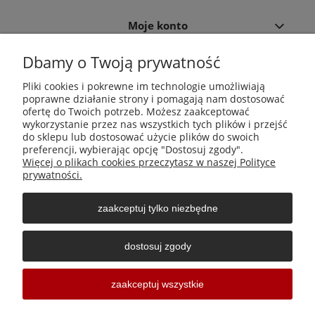
Moje konto
Dbamy o Twoją prywatność
Płatności i dostawa
Pliki cookies i pokrewne im technologie umożliwiają
poprawne działanie strony i pomagają nam dostosować
Informacje
ofertę do Twoich potrzeb. Możesz zaakceptować
wykorzystanie przez nas wszystkich tych plików i przejść
do sklepu lub dostosować użycie plików do swoich
O nas
preferencji, wybierając opcję "Dostosuj zgody".
Więcej o plikach cookies przeczytasz w naszej Polityce
prywatności.
zaakceptuj tylko niezbędne
Środki do zwalczania szkodników Aga Pułapki | Wacława
Iwaszkiewicza 23, 32-406 Zakliczyn | AGA-PLAST MET 2 Paweł
dostosuj zgody
Sałach | NIP: 6811796065 | REGON: 363212838
Sklepy internetowe Shoper Częstochowa
zaakceptuj wszystkie