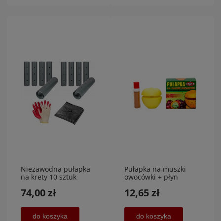
Niezawodna pułapka
Pułapka na muszki
na krety 10 sztuk
owocówki + płyn
+GRATISY
wabiący 60 ml GRATIS,
74,00 zł
12,65 zł
RAPAX
do koszyka
do koszyka