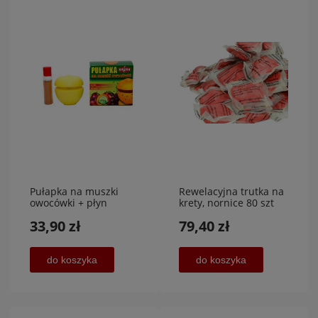
Pułapka na muszki
Rewelacyjna trutka na
owocówki + płyn
krety, nornice 80 szt
wabiący 60 ml x 3
PROMOCJA,UNICHEM
33,90 zł
79,40 zł
sztuki
do koszyka
do koszyka