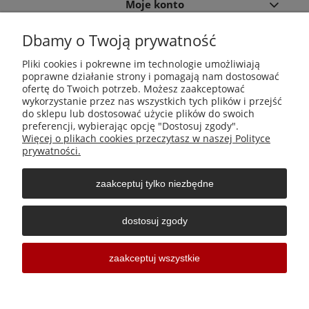
Moje konto
Dbamy o Twoją prywatność
Płatności i dostawa
Pliki cookies i pokrewne im technologie umożliwiają
poprawne działanie strony i pomagają nam dostosować
Informacje
ofertę do Twoich potrzeb. Możesz zaakceptować
wykorzystanie przez nas wszystkich tych plików i przejść
do sklepu lub dostosować użycie plików do swoich
O nas
preferencji, wybierając opcję "Dostosuj zgody".
Więcej o plikach cookies przeczytasz w naszej Polityce
prywatności.
zaakceptuj tylko niezbędne
Środki do zwalczania szkodników Aga Pułapki | Wacława
Iwaszkiewicza 23, 32-406 Zakliczyn | AGA-PLAST MET 2 Paweł
dostosuj zgody
Sałach | NIP: 6811796065 | REGON: 363212838
Sklepy internetowe Shoper Częstochowa
zaakceptuj wszystkie
pokaż pełną wersję strony