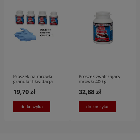
Proszek na mrówki
Proszek zwalczający
granulat likwidacja
mrówki 400 g
mrówek 400 g+ gratis
PROMOCJA
19,70 zł
32,88 zł
do koszyka
do koszyka