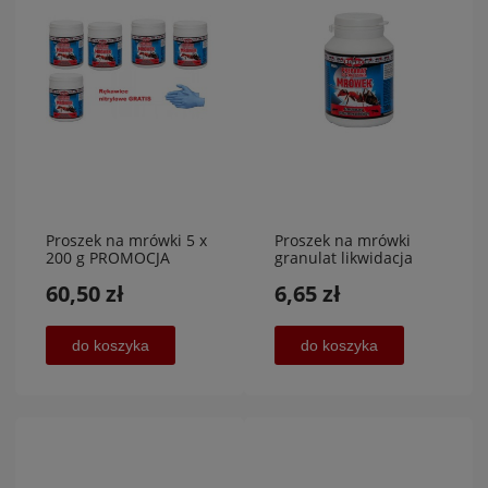
Proszek na mrówki 5 x
Proszek na mrówki
200 g PROMOCJA
granulat likwidacja
mrówek 100 g,Privete
60,50 zł
6,65 zł
lab Sp. Z.o.o
do koszyka
do koszyka