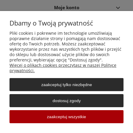
Moje konto
Dbamy o Twoją prywatność
Płatności i dostawa
Pliki cookies i pokrewne im technologie umożliwiają
poprawne działanie strony i pomagają nam dostosować
Informacje
ofertę do Twoich potrzeb. Możesz zaakceptować
wykorzystanie przez nas wszystkich tych plików i przejść
do sklepu lub dostosować użycie plików do swoich
O nas
preferencji, wybierając opcję "Dostosuj zgody".
Więcej o plikach cookies przeczytasz w naszej Polityce
prywatności.
zaakceptuj tylko niezbędne
Środki do zwalczania szkodników Aga Pułapki | Wacława
Iwaszkiewicza 23, 32-406 Zakliczyn | AGA-PLAST MET 2 Paweł
dostosuj zgody
Sałach | NIP: 6811796065 | REGON: 363212838
Sklepy internetowe Shoper Częstochowa
zaakceptuj wszystkie
pokaż pełną wersję strony