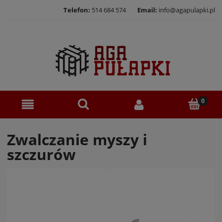
Telefon:
514 684 574
Email:
info@agapulapki.pl
Zwalczanie myszy i
szczurów