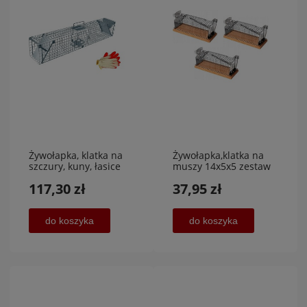
Żywołapka, klatka na
Żywołapka,klatka na
szczury, kuny, łasice
muszy 14x5x5 zestaw
dwuwejściowa
3 sztuki
117,30 zł
37,95 zł
do koszyka
do koszyka