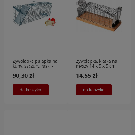
Żywołapka pułapka na
Żywołapka, klatka na
kuny, szczury, łaski -
myszy 14 x 5 x 5 cm
50x17x20
90,30 zł
14,55 zł
jednowejściowa
do koszyka
do koszyka