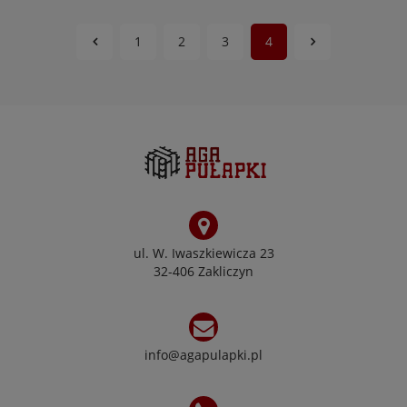
1
2
3
4
ul. W. Iwaszkiewicza 23
32-406 Zakliczyn
info@agapulapki.pl