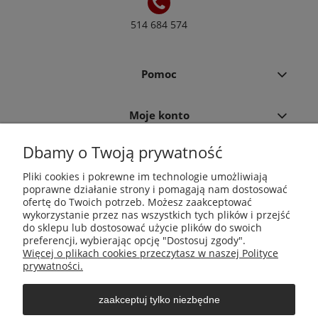
514 684 574
Pomoc
Moje konto
Dbamy o Twoją prywatność
Płatności i dostawa
Pliki cookies i pokrewne im technologie umożliwiają
poprawne działanie strony i pomagają nam dostosować
Informacje
ofertę do Twoich potrzeb. Możesz zaakceptować
wykorzystanie przez nas wszystkich tych plików i przejść
do sklepu lub dostosować użycie plików do swoich
O nas
preferencji, wybierając opcję "Dostosuj zgody".
Więcej o plikach cookies przeczytasz w naszej Polityce
prywatności.
zaakceptuj tylko niezbędne