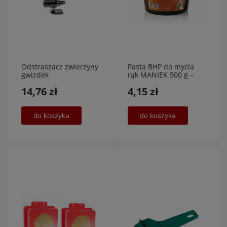
Odstraszacz zwierzyny
Pasta BHP do mycia
gwizdek
rąk MANIEK 500 g –
ultradźwiękowy 6
skuteczne usuwanie
14,76 zł
4,15 zł
sztuk, Carcommerce
zabrudzeń
do koszyka
do koszyka