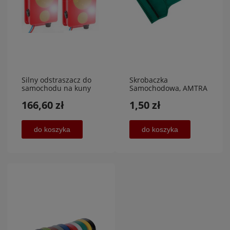
Silny odstraszacz do
Skrobaczka
samochodu na kuny
Samochodowa, AMTRA
myszy szczury - 2
166,60 zł
1,50 zł
głośniki + dioda
stroboskopowa 2
sztuki
do koszyka
do koszyka