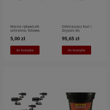
Mocne rękawiczki
Odstraszacz Kun i
ochronne, foliowe,
Gryzoni do
jednorazowe 100
Samochodu A100
5,00 zł
95,65 zł
szt,KOMPOL
Ultradźwięki LED 12V
do koszyka
do koszyka