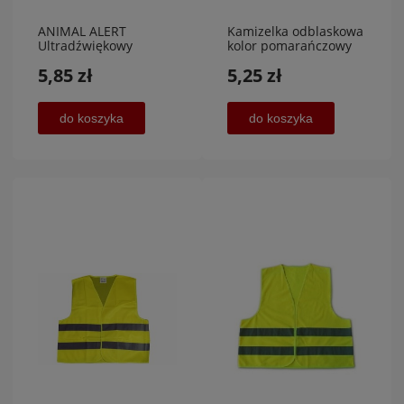
ANIMAL ALERT
Kamizelka odblaskowa
Ultradźwiękowy
kolor pomarańczowy
Odstraszacz Zwierząt
2XL,SILBET Sp. z o.o.
5,85 zł
5,25 zł
do Samochodu 2 szt.
Carcommerce
do koszyka
do koszyka