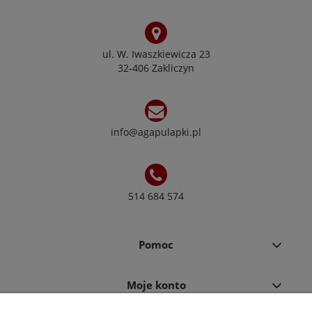
ul. W. Iwaszkiewicza 23
32-406 Zakliczyn
info@agapulapki.pl
514 684 574
Pomoc
Moje konto