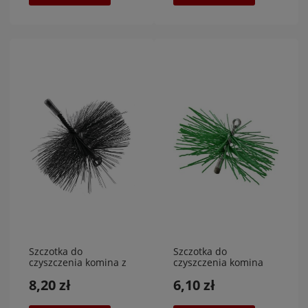
Szczotka do
Szczotka do
czyszczenia komina z
czyszczenia komina
PCV średnica 200
PCV średnica 150
8,20 zł
6,10 zł
mm,POVERMET
mm,POVERMET