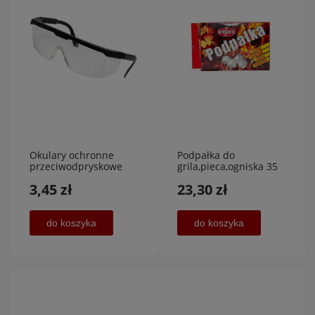
Okulary ochronne
Podpałka do
przeciwodpryskowe
grila,pieca,ogniska 35
szt , 5 opakowań,P.H.U
3,45 zł
23,30 zł
DELFIN
do koszyka
do koszyka