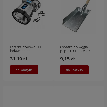
Latarka czołowa LED
Łopatka do węgla,
ładawana na
popiołu,CHLE-MAR
akumulator
31,10 zł
9,15 zł
do koszyka
do koszyka