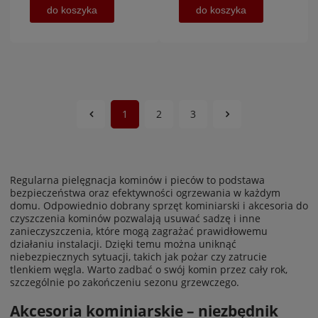
do koszyka
do koszyka
1
2
3
Regularna pielęgnacja kominów i pieców to podstawa
bezpieczeństwa oraz efektywności ogrzewania w każdym
domu. Odpowiednio dobrany sprzęt kominiarski i akcesoria do
czyszczenia kominów pozwalają usuwać sadzę i inne
zanieczyszczenia, które mogą zagrażać prawidłowemu
działaniu instalacji. Dzięki temu można uniknąć
niebezpiecznych sytuacji, takich jak pożar czy zatrucie
tlenkiem węgla. Warto zadbać o swój komin przez cały rok,
szczególnie po zakończeniu sezonu grzewczego.
Akcesoria kominiarskie – niezbędnik