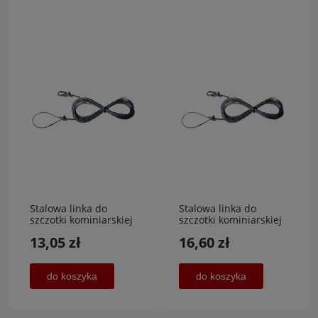
Stalowa linka do
Stalowa linka do
szczotki kominiarskiej
szczotki kominiarskiej
długość 10 m, AGA-
długość 15 m,AGA-
13,05 zł
16,60 zł
PLAST MET 2
PLAST MET 2
do koszyka
do koszyka