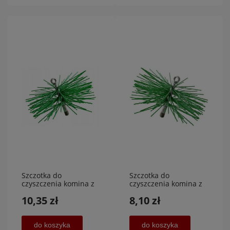
Szczotka do
Szczotka do
czyszczenia komina z
czyszczenia komina z
PCV srednica 250
PCV średnica
10,35 zł
8,10 zł
mm,POVER MET
175mm,POVERMET
do koszyka
do koszyka