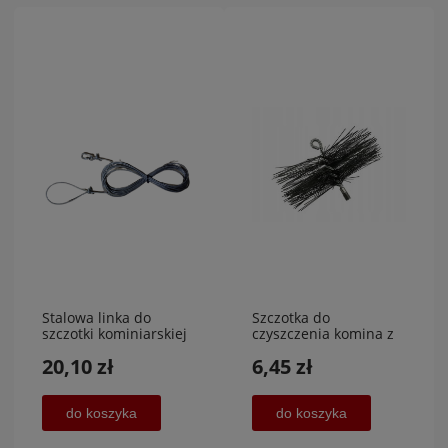
Stalowa linka do
Szczotka do
szczotki kominiarskiej
czyszczenia komina z
długość 20
PCV srednica 125
20,10 zł
6,45 zł
m,AGAPLAST MET 2
mm,POVER MET
do koszyka
do koszyka