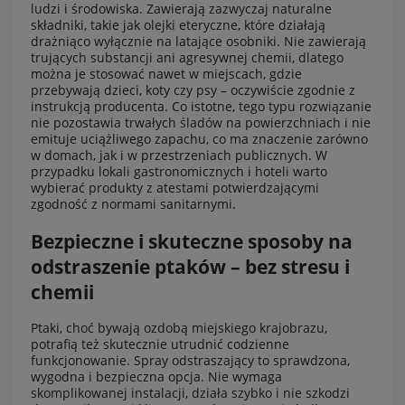
ludzi i środowiska. Zawierają zazwyczaj naturalne
składniki, takie jak olejki eteryczne, które działają
drażniąco wyłącznie na latające osobniki. Nie zawierają
trujących substancji ani agresywnej chemii, dlatego
można je stosować nawet w miejscach, gdzie
przebywają dzieci, koty czy psy – oczywiście zgodnie z
instrukcją producenta. Co istotne, tego typu rozwiązanie
nie pozostawia trwałych śladów na powierzchniach i nie
emituje uciążliwego zapachu, co ma znaczenie zarówno
w domach, jak i w przestrzeniach publicznych. W
przypadku lokali gastronomicznych i hoteli warto
wybierać produkty z atestami potwierdzającymi
zgodność z normami sanitarnymi.
Bezpieczne i skuteczne sposoby na
odstraszenie ptaków – bez stresu i
chemii
Ptaki, choć bywają ozdobą miejskiego krajobrazu,
potrafią też skutecznie utrudnić codzienne
funkcjonowanie. Spray odstraszający to sprawdzona,
wygodna i bezpieczna opcja. Nie wymaga
skomplikowanej instalacji, działa szybko i nie szkodzi