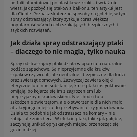
od folii aluminiowej po plastikowe kruki – i wciąż nie
wiesz, jak pozbyć się ptaków z balkonu, ten artykuł jest
dla Ciebie. Poznasz skuteczne sposoby na gołębie, w tym
spray odstraszający, który zyskuje coraz większą
popularność wśród osób szukających bezpiecznych i
szybkich rozwiązań.
Jak działa spray odstraszający ptaki
– dlaczego to nie magia, tylko nauka
Spray odstraszający ptaki działa w oparciu o naturalne
bodźce zapachowe. Są nieprzyjemne dla kruków,
szpaków czy wróbli, ale neutralne i bezpieczne dla ludzi
oraz zwierząt domowych. Zazwyczaj zawiera olejki
eteryczne lub inne substancje, które ptaki instynktownie
omijają, bo kojarzą się im z zagrożeniem lub
nieprzyjaznym środowiskiem. Nie chodzi tu o
szkodzenie zwierzętom, ale o stworzenie dla nich mało
atrakcyjnego miejsca do przebywania czy gniazdowania.
Działa to podobnie jak odstraszacz na komary – nie
zabija, ale zniechęca. W efekcie ptaki, takie jak gołębie,
zaczynają unikać opryskanych miejsc, przenosząc się
gdzie indziej.