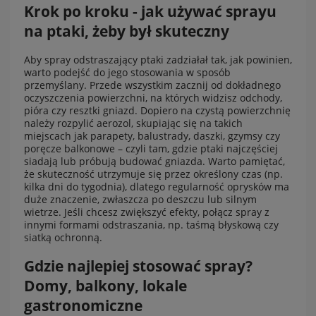
Krok po kroku - jak używać sprayu
na ptaki, żeby był skuteczny
Aby
spray odstraszający ptaki
zadziałał tak, jak powinien,
warto podejść do jego stosowania w sposób
przemyślany. Przede wszystkim zacznij od dokładnego
oczyszczenia powierzchni, na których widzisz odchody,
pióra czy resztki gniazd. Dopiero na czystą powierzchnię
należy rozpylić aerozol, skupiając się na takich
miejscach jak parapety, balustrady, daszki, gzymsy czy
poręcze balkonowe – czyli tam, gdzie ptaki najczęściej
siadają lub próbują budować gniazda. Warto pamiętać,
że skuteczność utrzymuje się przez określony czas (np.
kilka dni do tygodnia), dlatego regularność oprysków ma
duże znaczenie, zwłaszcza po deszczu lub silnym
wietrze. Jeśli chcesz zwiększyć efekty, połącz spray z
innymi formami odstraszania, np. taśmą błyskową czy
siatką ochronną.
Gdzie najlepiej stosować spray?
Domy, balkony, lokale
gastronomiczne