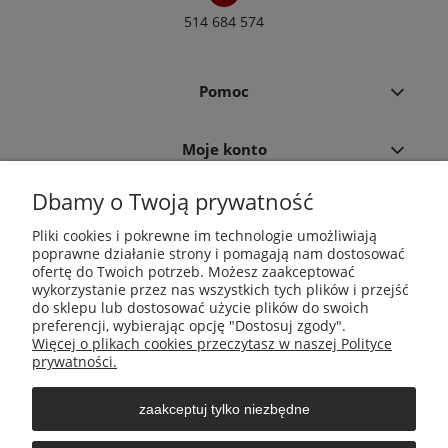
514 684 574
Pomoc
Moje konto
Dbamy o Twoją prywatność
Płatności i dostawa
Pliki cookies i pokrewne im technologie umożliwiają
poprawne działanie strony i pomagają nam dostosować
Informacje
ofertę do Twoich potrzeb. Możesz zaakceptować
wykorzystanie przez nas wszystkich tych plików i przejść
do sklepu lub dostosować użycie plików do swoich
O nas
preferencji, wybierając opcję "Dostosuj zgody".
Więcej o plikach cookies przeczytasz w naszej Polityce
prywatności.
zaakceptuj tylko niezbędne
Środki do zwalczania szkodników Aga Pułapki | Wacława