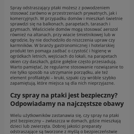
Spray odstraszający ptaki możesz z powodzeniem
stosować zarówno w przestrzeniach prywatnych, jak i
komercyjnych. W przypadku domów i mieszkań świetnie
sprawdzi się na balkonach, parapetach, tarasach i
gzymsach. Właściciele domów mogą stosować aerozol
również na altanach, przy wiacie śmietnikowej lub w
ogrodzie, by nie dochodziło do niszczenia upraw czy
karmników. W branży gastronomicznej i hotelarskiej
produkt ten pomaga zadbać o czystość i higienę w
ogródkach letnich, wejściach do lokali, na parapetach
okien czy daszkach, gdzie gołębie często przesiadują.
Warto pamiętać, że regularne stosowanie rozwiązanie to
nie tylko sposób na utrzymanie porządku, ale też
element profilaktyki – kruki, szpaki czy wróble szybko
zapamiętują, które miejsca są dla nich nieprzyjazne.
Czy spray na ptaki jest bezpieczny?
Odpowiadamy na najczęstsze obawy
Wielu użytkowników zastanawia się, czy spray na ptaki
jest bezpieczny – zwłaszcza w domach, gdzie mieszkają
dzieci lub zwierzęta. Dobrej jakości preparaty
odstraszające są tworzone z myślą o bezpieczeństwie