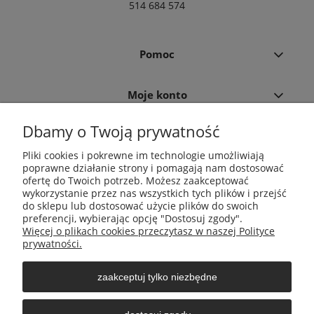
514 684 574
Pomoc
Moje konto
Dbamy o Twoją prywatność
Płatności i dostawa
Pliki cookies i pokrewne im technologie umożliwiają
poprawne działanie strony i pomagają nam dostosować
Informacje
ofertę do Twoich potrzeb. Możesz zaakceptować
wykorzystanie przez nas wszystkich tych plików i przejść
do sklepu lub dostosować użycie plików do swoich
O nas
preferencji, wybierając opcję "Dostosuj zgody".
Więcej o plikach cookies przeczytasz w naszej Polityce
prywatności.
zaakceptuj tylko niezbędne
Środki do zwalczania szkodników Aga Pułapki | Wacława