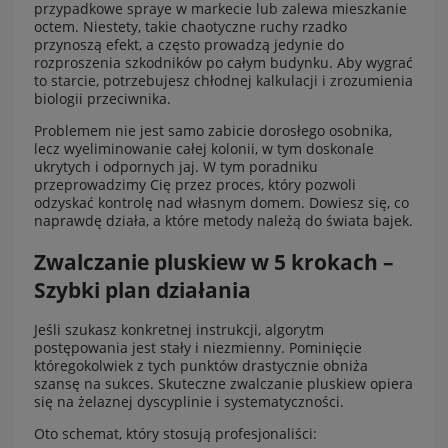
przypadkowe spraye w markecie lub zalewa mieszkanie
octem. Niestety, takie chaotyczne ruchy rzadko
przynoszą efekt, a często prowadzą jedynie do
rozproszenia szkodników po całym budynku. Aby wygrać
to starcie, potrzebujesz chłodnej kalkulacji i zrozumienia
biologii przeciwnika.
Problemem nie jest samo zabicie dorosłego osobnika,
lecz wyeliminowanie całej kolonii, w tym doskonale
ukrytych i odpornych jaj. W tym poradniku
przeprowadzimy Cię przez proces, który pozwoli
odzyskać kontrolę nad własnym domem. Dowiesz się, co
naprawdę działa, a które metody należą do świata bajek.
Zwalczanie pluskiew w 5 krokach –
Szybki plan działania
Jeśli szukasz konkretnej instrukcji, algorytm
postępowania jest stały i niezmienny. Pominięcie
któregokolwiek z tych punktów drastycznie obniża
szansę na sukces. Skuteczne zwalczanie pluskiew opiera
się na żelaznej dyscyplinie i systematyczności.
Oto schemat, który stosują profesjonaliści: