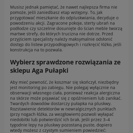
Musisz jednak pamiętać, że nawet najlepsza firma nie
pomoże, jeśli zaniedbasz etap wstępny. To, jak
przygotować mieszkanie do odpluskwiania, decyduje o
powodzeniu akcji. Zagracone pokoje, sterty ubrań na
podłodze czy szczelnie dosunięte do ścian meble tworzą
martwe strefy, do których trucizna nie dotrze. Przed
przyjściem specjalisty należy maksymalnie odsłonić
dostęp do listew przypodłogowych i rozkręcić łóżko, jeśli
konstrukcja na to pozwala.
Wybierz sprawdzone rozwiązania ze
sklepu Aga Pułapki
Aby mieć pewność, że koszmar się skończył, niezbędny
jest monitoring po zabiegu. Nie polegaj wyłącznie na
obserwacji własnego ciała, ponieważ reakcja alergiczna
na skórze może pojawiać się z opóźnieniem lub zanikać.
Twardych dowodów dostarczy pułapka na pluskwy.
Rozstawienie detektorów w newralgicznych punktach
(przy nogach łóżka, za wezgłowiem) pozwoli wyłapać
niedobitki lub potwierdzić ich brak. Jeśli przez 3–4
tygodnie lepy na pluskwy pozostaną puste, dopiero
wtedy możesz z czystym sumieniem powiedzieć: