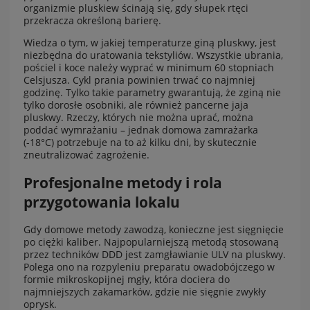
organizmie pluskiew ścinają się, gdy słupek rtęci
przekracza określoną barierę.
Wiedza o tym, w jakiej temperaturze giną pluskwy, jest
niezbędna do uratowania tekstyliów. Wszystkie ubrania,
pościel i koce należy wyprać w minimum 60 stopniach
Celsjusza. Cykl prania powinien trwać co najmniej
godzinę. Tylko takie parametry gwarantują, że zginą nie
tylko dorosłe osobniki, ale również pancerne jaja
pluskwy. Rzeczy, których nie można uprać, można
poddać wymrażaniu – jednak domowa zamrażarka
(-18°C) potrzebuje na to aż kilku dni, by skutecznie
zneutralizować zagrożenie.
Profesjonalne metody i rola
przygotowania lokalu
Gdy domowe metody zawodzą, konieczne jest sięgnięcie
po ciężki kaliber. Najpopularniejszą metodą stosowaną
przez techników DDD jest zamgławianie ULV na pluskwy.
Polega ono na rozpyleniu preparatu owadobójczego w
formie mikroskopijnej mgły, która dociera do
najmniejszych zakamarków, gdzie nie sięgnie zwykły
oprysk.