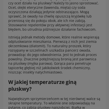
czy ocet działa na
pluskwy
? Należy to jasno sprostować.
Ocet, olejki eteryczne (lawenda, mięta) czy soda
oczyszczona działają jedynie odstraszająco. Mogą
sprawić, że owady na chwilę opuszczą kryjówkę lub
przeniosą się do pokoju obok, ale ich nie zabiją.
Stosowanie repelentów przy aktywnej infestacji jest
błędem, bo utrudnia późniejsze działanie fachowcom.
Istnieją jednak metody domowe, które realnie wspierają
odpluskwianie mieszkania. Pierwszą z nich jest ziemia
okrzemkowa (diatomit). To naturalny proszek, który
rozsypany w szczelinach uszkadza pancerz owada,
prowadząc do jego odwodnienia. Jest to jednak proces
powolny. Znacznie potężniejszą bronią jest parownica
na pluskwy (myjka parowa). Gorąca para penetruje
tapicerkę głębiej niż jakikolwiek środek chemiczny,
niszcząc insekty natychmiastowo.
W jakiej temperaturze giną
pluskwy?
Największym sprzymierzeńcem w tej nierównej walce są
skrajne temperatury. To właśnie one odpowiadają na
pytanie, co zabija pluskwy najszybciej. Białka w