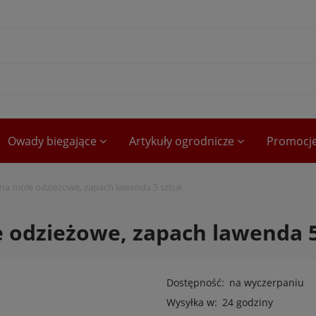
Owady biegające
Artykuły ogrodnicze
Promocj
na mole odzieżowe, zapach lawenda 5 sztuk
 odzieżowe, zapach lawenda 5
Dostępność:
na wyczerpaniu
Wysyłka w:
24 godziny