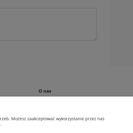
O nas
ności
Kontakt i dane firmy
ów cookies
O firmie
otrzeb. Możesz zaakceptować wykorzystanie przez nas
.
weł Sałach | NIP: 6811796065 | REGON: 363212838