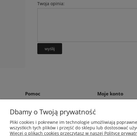
Twoja opinia:
wyślij
Pomoc
Moje konto
Zwroty i reklamacje
Twoje zamówienia
Dbamy o Twoją prywatność
Regulamin
Ustawienia konta
Pliki cookies i pokrewne im technologie umożliwiają poprawn
Przechowalnia
wszystkich tych plików i przejść do sklepu lub dostosować uży
Więcej o plikach cookies przeczytasz w naszej Polityce prywatn
Środki do zwalczania szkodników Aga Pułapki | 