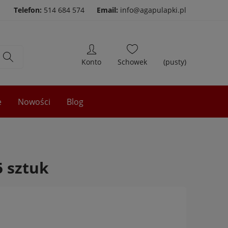
Telefon:
514 684 574
Email:
info@agapulapki.pl
(pusty)
e
Nowości
Blog
 sztuk