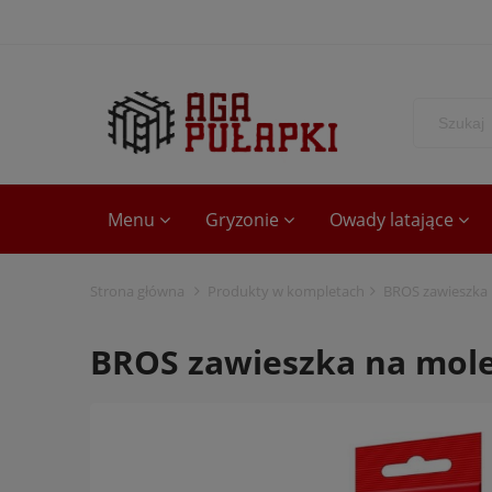
Menu
Gryzonie
Owady latające
Strona główna
Produkty w kompletach
BROS zawieszka 
BROS zawieszka na mole