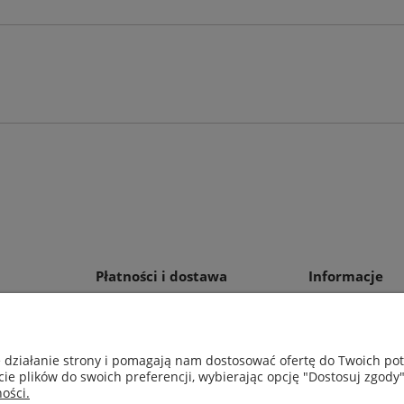
Płatności i dostawa
Informacje
Formy płatności
Polityka prywat
Wysyłka
Ustawienia plik
e działanie strony i pomagają nam dostosować ofertę do Twoich p
cie plików do swoich preferencji, wybierając opcję "Dostosuj zgody"
ości.
Wacława Iwaszkiewicza 23, 32-406 Zakliczyn | AGA-PLAST MET 2 Pa