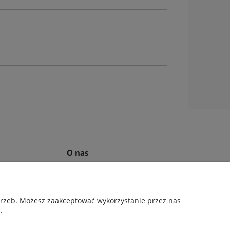
O nas
ności
Kontakt i dane firmy
ów cookies
O firmie
otrzeb. Możesz zaakceptować wykorzystanie przez nas
.
weł Sałach | NIP: 6811796065 | REGON: 363212838