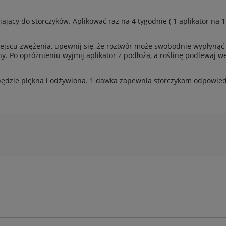
iający do storczyków. Aplikować raz na 4 tygodnie ( 1 aplikator na 
scu zwężenia, upewnij się, że roztwór może swobodnie wypłynąć z a
y. Po opróżnieniu wyjmij aplikator z podłoża, a roślinę podlewaj we
ędzie piękna i odżywiona. 1 dawka zapewnia storczykom odpowiedni