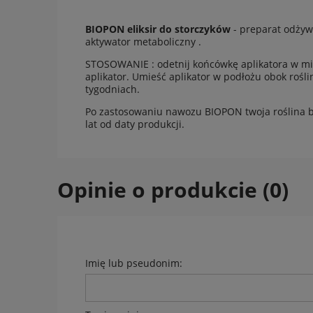
BIOPON eliksir do storczyków
- preparat odżyw
aktywator metaboliczny .
STOSOWANIE : odetnij końcówkę aplikatora w miej
aplikator. Umieść aplikator w podłożu obok roślin
tygodniach.
Po zastosowaniu nawozu BIOPON twoja roślina b
lat od daty produkcji.
Opinie o produkcie (0)
Imię lub pseudonim: