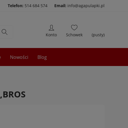
Telefon:
514 684 574
Email:
info@agapulapki.pl
(pusty)
e
Nowości
Blog
i,BROS