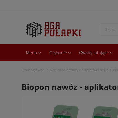
Menu
Gryzonie
Owady latające
Strona główna
Naturalne nawozy do kwiatów i roślin
Bio
Biopon nawóz - aplikato