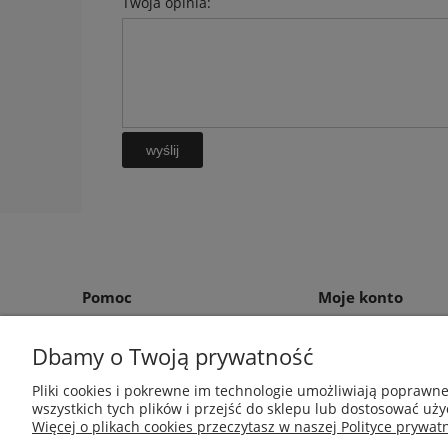
Twoja opinia:
wyślij
Pomoc
Moje konto
Zwroty i reklamacje
Twoje zamówienia
Dbamy o Twoją prywatność
Regulamin
Ustawienia konta
Pliki cookies i pokrewne im technologie umożliwiają poprawn
Przechowalnia
wszystkich tych plików i przejść do sklepu lub dostosować uży
Więcej o plikach cookies przeczytasz w naszej Polityce prywatn
Środki do zwalczania szkodników Aga Pułapki | 