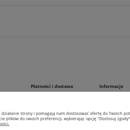
Płatności i dostawa
Informacje
Formy płatności
Polityka prywat
Wysyłka
Ustawienia plik
e działanie strony i pomagają nam dostosować ofertę do Twoich p
cie plików do swoich preferencji, wybierając opcję "Dostosuj zgody"
ości.
Wacława Iwaszkiewicza 23, 32-406 Zakliczyn | AGA-PLAST MET 2 Pa