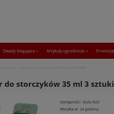
Owady biegające
Artykuły ogrodnicze
Promocj
pon nawóz - aplikator do storczyków 35 ml 3 sztuki,BROS
r do storczyków 35 ml 3 sztuk
Dostępność:
duża ilość
Wysyłka w:
24 godziny