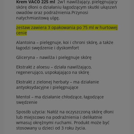
Krem VACO 225 ml
2w1 nawilżający, pielęgnujący
skórę dłoni o działaniu łagodzącym skutki ukąszeń
owadów oraz podrażnienia.Przynosi
natychmiastową ulgę.
zestaw zawiera 3 opakowania po 75 ml w hurtowej
cenie
Alantoina – pielęgnuje, koi i chroni skórę, a także
łagodzi swędzenie i dyskomfort
Gliceryna – nawilża i pielęgnuje skórę
Ekstrakt z aloesu – działa nawilżająco,
regenerująco, uspokajająco na skórę
Ekstrakt z zielonej herbaty – ma działanie
antyoksydacyjne i pielęgnujące
Mentol – ma działanie chłodzące, łagodzące
swędzenie
Sposób użycia: Nałóż na oczyszczoną skórę dłoni
lub miejscowo na podrażnienia i delikatnie
wmasuj okrężnymi ruchami. Produkt może być
stosowany u dzieci od 3 roku życia.