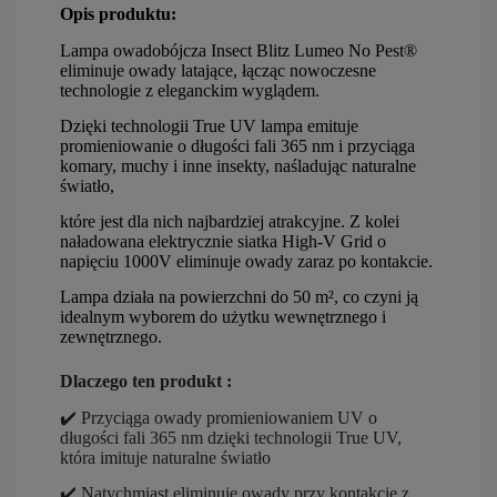
O
pis produktu:
Lampa owadobójcza Insect Blitz Lumeo No Pest®
eliminuje owady latające, łącząc nowoczesne
technologie z eleganckim wyglądem.
Dzięki technologii
True UV
lampa emituje
promieniowanie o długości fali 365 nm i przyciąga
komary, muchy i inne insekty, naśladując naturalne
światło,
które jest dla nich najbardziej atrakcyjne. Z kolei
naładowana elektrycznie siatka
High-V Grid
o
napięciu 1000V eliminuje owady zaraz po kontakcie.
Lampa działa na powierzchni do
50 m²
, co czyni ją
idealnym wyborem do użytku wewnętrznego i
zewnętrznego.
Dlaczego ten produkt :
✔️ Przyciąga owady promieniowaniem UV o
długości fali 365 nm dzięki technologii True UV,
która imituje naturalne światło
✔️ Natychmiast eliminuje owady przy kontakcie z