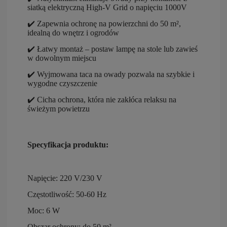
siatką elektryczną High-V Grid o napięciu 1000V
✔️ Zapewnia ochronę na powierzchni do 50 m²,
idealną do wnętrz i ogrodów
✔️ Łatwy montaż – postaw lampę na stole lub zawieś
w dowolnym miejscu
✔️ Wyjmowana taca na owady pozwala na szybkie i
wygodne czyszczenie
✔️ Cicha ochrona, która nie zakłóca relaksu na
świeżym powietrzu
Specyfikacja produktu:
Napięcie:
220 V/230 V
Częstotliwość:
50-60 Hz
Moc:
6 W
Obszar ochrony:
do 50 m²