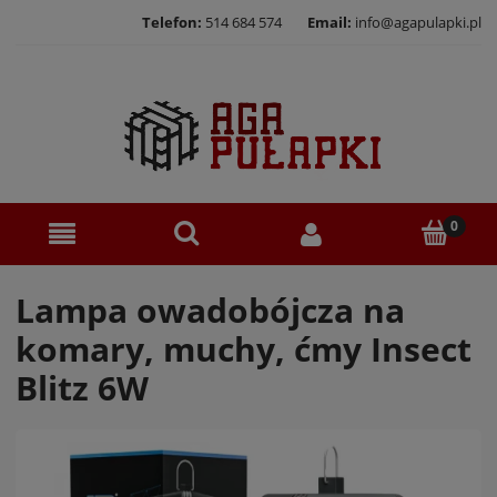
Telefon:
514 684 574
Email:
info@agapulapki.pl
Lampa owadobójcza na
komary, muchy, ćmy Insect
Blitz 6W