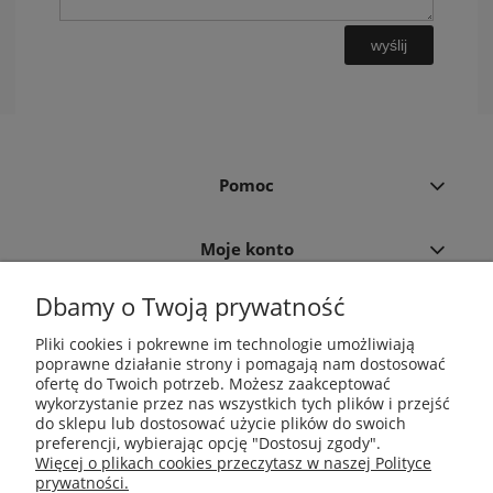
wyślij
Pomoc
Moje konto
Dbamy o Twoją prywatność
Płatności i dostawa
Pliki cookies i pokrewne im technologie umożliwiają
poprawne działanie strony i pomagają nam dostosować
Informacje
ofertę do Twoich potrzeb. Możesz zaakceptować
wykorzystanie przez nas wszystkich tych plików i przejść
do sklepu lub dostosować użycie plików do swoich
O nas
preferencji, wybierając opcję "Dostosuj zgody".
Więcej o plikach cookies przeczytasz w naszej Polityce
prywatności.