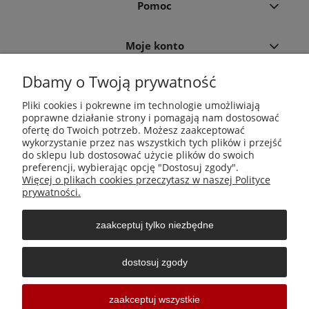
Pomoc
Moje konto
Dbamy o Twoją prywatność
Płatności i dostawa
Pliki cookies i pokrewne im technologie umożliwiają
poprawne działanie strony i pomagają nam dostosować
Informacje
ofertę do Twoich potrzeb. Możesz zaakceptować
wykorzystanie przez nas wszystkich tych plików i przejść
do sklepu lub dostosować użycie plików do swoich
O nas
preferencji, wybierając opcję "Dostosuj zgody".
Więcej o plikach cookies przeczytasz w naszej Polityce
prywatności.
zaakceptuj tylko niezbędne
Środki do zwalczania szkodników Aga Pułapki | Wacława
Iwaszkiewicza 23, 32-406 Zakliczyn | AGA-PLAST MET 2 Paweł
dostosuj zgody
Sałach | NIP: 6811796065 | REGON: 363212838
Sklepy internetowe Shoper Częstochowa
zaakceptuj wszystkie