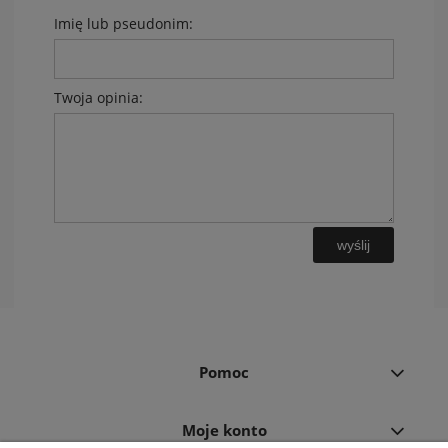
Imię lub pseudonim:
Twoja opinia:
wyślij
Pomoc
Moje konto