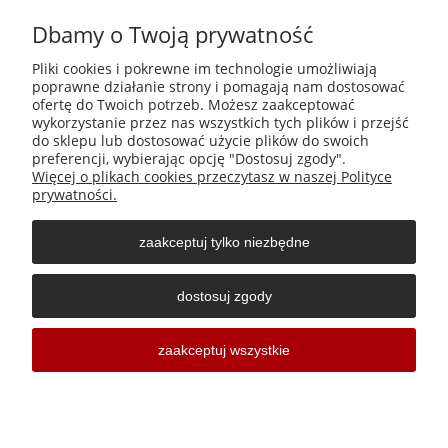
Dbamy o Twoją prywatność
Płatności i dostawa
Pliki cookies i pokrewne im technologie umożliwiają
poprawne działanie strony i pomagają nam dostosować
Informacje
ofertę do Twoich potrzeb. Możesz zaakceptować
wykorzystanie przez nas wszystkich tych plików i przejść
do sklepu lub dostosować użycie plików do swoich
O nas
preferencji, wybierając opcję "Dostosuj zgody".
Więcej o plikach cookies przeczytasz w naszej Polityce
prywatności.
zaakceptuj tylko niezbędne
Środki do zwalczania szkodników Aga Pułapki | Wacława
Iwaszkiewicza 23, 32-406 Zakliczyn | AGA-PLAST MET 2 Paweł
dostosuj zgody
Sałach | NIP: 6811796065 | REGON: 363212838
Sklepy internetowe Shoper Częstochowa
zaakceptuj wszystkie
pokaż pełną wersję strony
| by
Sklep internetowy Shoper.pl
Sklepy internetowe Częstochowa