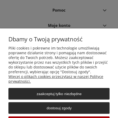
Pomoc
Moje konto
Dbamy o Twoją prywatność
Płatności i dostawa
Pliki cookies i pokrewne im technologie umożliwiają
poprawne działanie strony i pomagają nam dostosować
Informacje
ofertę do Twoich potrzeb. Możesz zaakceptować
wykorzystanie przez nas wszystkich tych plików i przejść
do sklepu lub dostosować użycie plików do swoich
O nas
preferencji, wybierając opcję "Dostosuj zgody".
Więcej o plikach cookies przeczytasz w naszej Polityce
prywatności.
zaakceptuj tylko niezbędne
Środki do zwalczania szkodników Aga Pułapki | Wacława
Iwaszkiewicza 23, 32-406 Zakliczyn | AGA-PLAST MET 2 Paweł
dostosuj zgody
Sałach | NIP: 6811796065 | REGON: 363212838
Sklepy internetowe Shoper Częstochowa