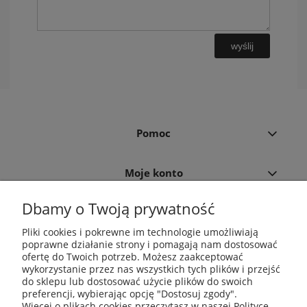
wyślij
Pomoc
Moje konto
Dbamy o Twoją prywatność
Płatności i dostawa
Pliki cookies i pokrewne im technologie umożliwiają
poprawne działanie strony i pomagają nam dostosować
Informacje
ofertę do Twoich potrzeb. Możesz zaakceptować
wykorzystanie przez nas wszystkich tych plików i przejść
do sklepu lub dostosować użycie plików do swoich
O nas
preferencji, wybierając opcję "Dostosuj zgody".
Więcej o plikach cookies przeczytasz w naszej Polityce