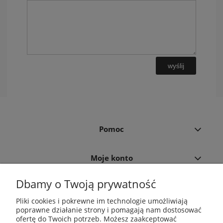
wyślij
Pomoc
Moje konto
Dbamy o Twoją prywatność
Płatności i dostawa
Pliki cookies i pokrewne im technologie umożliwiają
poprawne działanie strony i pomagają nam dostosować
Informacje
ofertę do Twoich potrzeb. Możesz zaakceptować