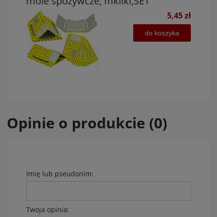
mole spożywcze, mkliki,SET
5,45 zł
do koszyka
Opinie o produkcie (0)
Imię lub pseudonim:
Twoja opinia: