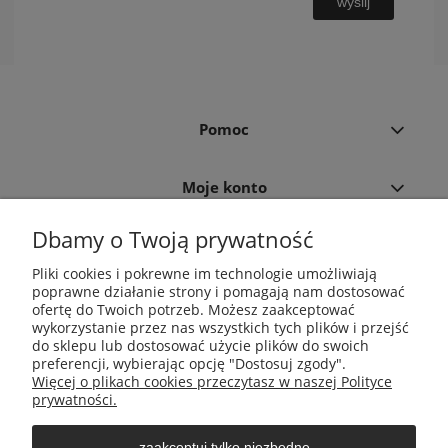
wyślij
Pomoc
Moje konto
Dbamy o Twoją prywatność
Płatności i dostawa
Pliki cookies i pokrewne im technologie umożliwiają
poprawne działanie strony i pomagają nam dostosować
Informacje
ofertę do Twoich potrzeb. Możesz zaakceptować
wykorzystanie przez nas wszystkich tych plików i przejść
do sklepu lub dostosować użycie plików do swoich
O nas
preferencji, wybierając opcję "Dostosuj zgody".
Więcej o plikach cookies przeczytasz w naszej Polityce
prywatności.
zaakceptuj tylko niezbędne