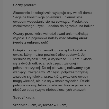
Cechy produktu:
Skutecznie i ekologicznie wyłapuje osy wokół domu.
Secjalna konstrukcja pojemnika uniemożliwia
owadom wydostanie się na zewnątrz. Produkt do
wielokrotnego użytku. Idealna do ogródka, na balkon.
Otwory przez które wchodzi owad uniemożliwiają
wyjście. Do pojemnika należy wlać
słodką ciecz
(wodę z cukrem, sok)
.
Pułapka na osy to niewielki przyrząd w kształcie
owalu, który można powiesić albo postawić. Jej
średnica wynosi 8 cm, a wysokość – 13 cm. Składa
się z dwóch odkręcanych części, zielonej i
półprzezroczystej. Do tej pierwszej nalewamy płyn
wabiący i zakręcamy. W części półprzezroczystej
znajduje się tulejka, przez którą zwabione owady
mogą wlecieć, ale nie są w stanie wylecieć. Dzięki
pułapce na osy, letnie posiłki na dworze przestaną
nieść ze sobą ryzyko niebezpiecznych ukąszeń.
Specyfikacja
:
Średnica 8 cm, wysokość – 13 cm,