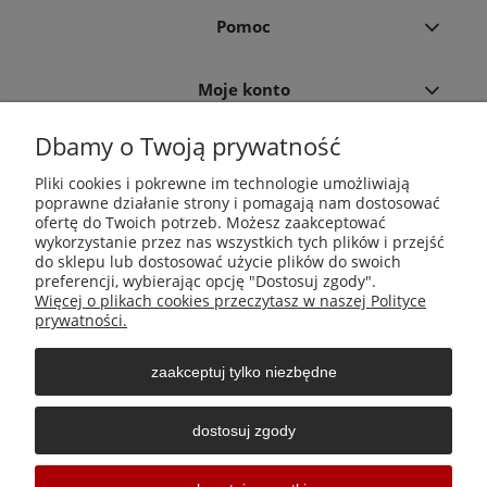
Pomoc
Moje konto
Dbamy o Twoją prywatność
Płatności i dostawa
Pliki cookies i pokrewne im technologie umożliwiają
poprawne działanie strony i pomagają nam dostosować
Informacje
ofertę do Twoich potrzeb. Możesz zaakceptować
wykorzystanie przez nas wszystkich tych plików i przejść
do sklepu lub dostosować użycie plików do swoich
O nas
preferencji, wybierając opcję "Dostosuj zgody".
Więcej o plikach cookies przeczytasz w naszej Polityce
prywatności.
zaakceptuj tylko niezbędne
Środki do zwalczania szkodników Aga Pułapki | Wacława
Iwaszkiewicza 23, 32-406 Zakliczyn | AGA-PLAST MET 2 Paweł
dostosuj zgody
Sałach | NIP: 6811796065 | REGON: 363212838
Sklepy internetowe Shoper Częstochowa