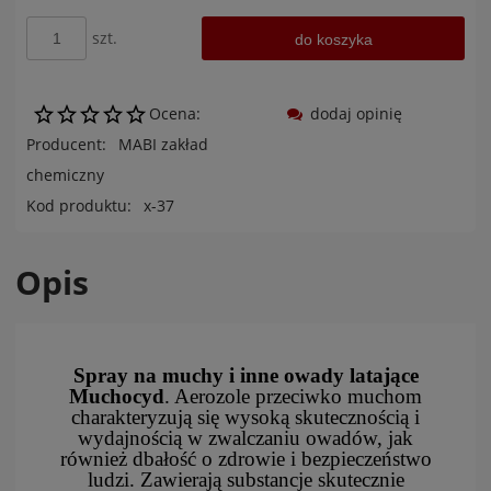
szt.
do koszyka
Ocena:
dodaj opinię
Producent:
MABI zakład
chemiczny
Kod produktu:
x-37
Opis
Spray na muchy i inne owady latające
Muchocyd
. Aerozole przeciwko muchom
charakteryzują się wysoką skutecznością i
wydajnością w zwalczaniu owadów, jak
również dbałość o zdrowie i bezpieczeństwo
ludzi. Zawierają substancje skutecznie