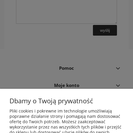
wyślij
Pomoc
Moje konto
Dbamy o Twoją prywatność
Płatności i dostawa
Pliki cookies i pokrewne im technologie umożliwiają
poprawne działanie strony i pomagają nam dostosować
Informacje
ofertę do Twoich potrzeb. Możesz zaakceptować
wykorzystanie przez nas wszystkich tych plików i przejść
do sklepu lub dostosować użycie plików do swoich