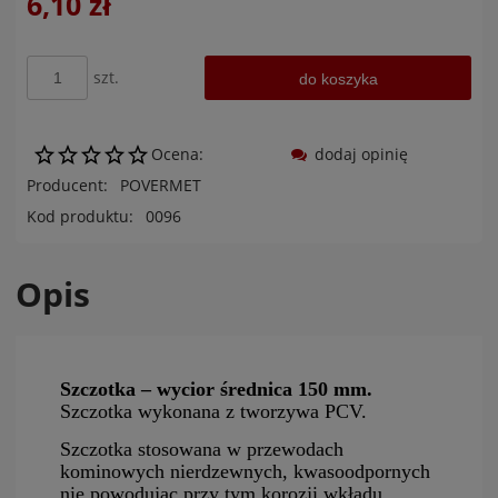
6,10 zł
szt.
do koszyka
Ocena:
dodaj opinię
Producent:
POVERMET
Kod produktu:
0096
Opis
Szczotka – wycior średnica 150 mm.
Szczotka wykonana z tworzywa PCV.
Szczotka stosowana w przewodach
kominowych nierdzewnych, kwasoodpornych
nie powodując przy tym korozji wkładu