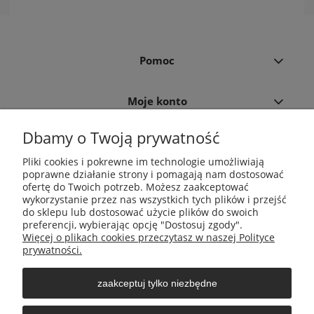
Pomoc
Moje konto
Dbamy o Twoją prywatność
Płatności i dostawa
Pliki cookies i pokrewne im technologie umożliwiają
poprawne działanie strony i pomagają nam dostosować
Informacje
ofertę do Twoich potrzeb. Możesz zaakceptować
wykorzystanie przez nas wszystkich tych plików i przejść
do sklepu lub dostosować użycie plików do swoich
O nas
preferencji, wybierając opcję "Dostosuj zgody".
Więcej o plikach cookies przeczytasz w naszej Polityce
prywatności.
zaakceptuj tylko niezbędne
Środki do zwalczania szkodników Aga Pułapki | Wacława