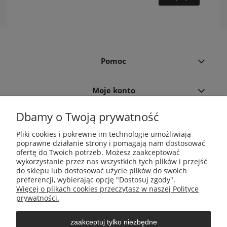
Pomoc
Moje konto
Dbamy o Twoją prywatność
Płatności i dostawa
Pliki cookies i pokrewne im technologie umożliwiają
poprawne działanie strony i pomagają nam dostosować
Informacje
ofertę do Twoich potrzeb. Możesz zaakceptować
wykorzystanie przez nas wszystkich tych plików i przejść
do sklepu lub dostosować użycie plików do swoich
O nas
preferencji, wybierając opcję "Dostosuj zgody".
Więcej o plikach cookies przeczytasz w naszej Polityce
prywatności.
zaakceptuj tylko niezbędne