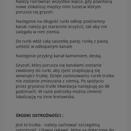
Należy rozrównać wszystkie kopce, gdy powstaną
nowe zlokalizuj między nimi tunel,w którym
porusza się gryzoń.
Następnie na długość rurki odkop podziemny
kanał, należy go starannie oczyścić, tak aby nie
zalegała w nim ziemia.
Do rurki włóż całą saszetkę pasty, rurkę z pastą
umieść w odkopanym kanale
Następnie przykryj kanał kamieniem, deską.
Gryzoń, który porusza się kanałami zostanie
zwabiony do rurki, aby zjeść znajdującą się
wewnątrz trutkę. Dzięki zastosowaniu rurek trutka
nie zostanie zmieszana z ziemią. Po spożyciu
przez gryzonia trutki likwidacja następuję po 48
godzinach. W razie potrzeby można zmienić
lokalizację na inne kretowiska.
ŚRODKI OSTROŻNOŚCI :
Jest to trutka - należy zachować szczególną
ostrożność. Używaj rękawic, które są dołączone do