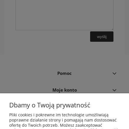
wyślij
Pomoc
Moje konto
Dbamy o Twoją prywatność
Płatności i dostawa
Pliki cookies i pokrewne im technologie umożliwiają
poprawne działanie strony i pomagają nam dostosować
Informacje
ofertę do Twoich potrzeb. Możesz zaakceptować