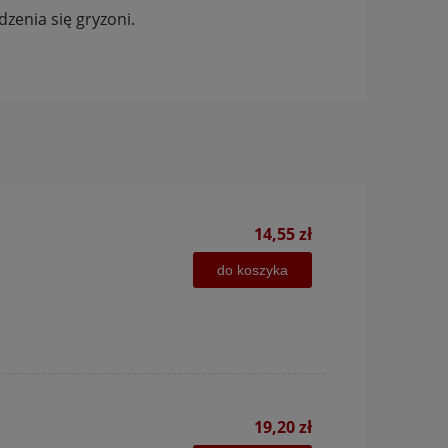
zenia się gryzoni.
14,55 zł
do koszyka
19,20 zł