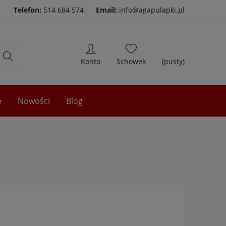
Telefon:
514 684 574
Email:
info@agapulapki.pl
(pusty)
e
Nowości
Blog