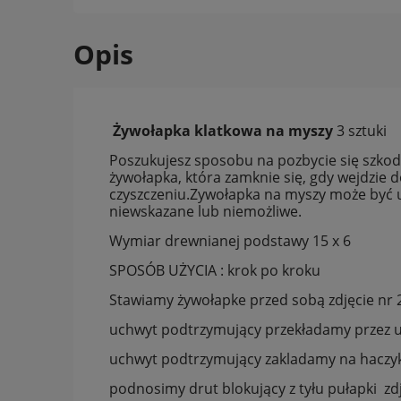
Opis
Żywołapka klatkowa na myszy
3 sztuki
Poszukujesz sposobu na pozbycie się szko
żywołapka, która zamknie się, gdy wejdzie do
czyszczeniu.Zywołapka na myszy może być uż
niewskazane lub niemożliwe.
Wymiar drewnianej podstawy 15 x 6
SPOSÓB UŻYCIA : krok po kroku
Stawiamy żywołapke przed sobą zdjęcie nr 
uchwyt podtrzymujący przekładamy przez uc
uchwyt podtrzymujący zakladamy na haczyk 
podnosimy drut blokujący z tyłu pułapki zdj