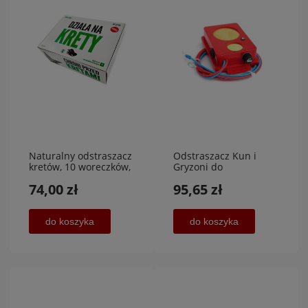
Naturalny odstraszacz
Odstraszacz Kun i
kretów, 10 woreczków,
Gryzoni do
KUNAGONE
Samochodu A100
74,00 zł
95,65 zł
Ultradźwięki LED 12V
do koszyka
do koszyka