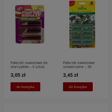
Pałeczki nawozowe do
Pałeczki nawozowe
storczyków – 6 sztuk,
uniwersalne – 30
ZIELONY DOM
sztuk,KOZIELSKI
3,05 zł
3,45 zł
SP.Z.O.O
do koszyka
do koszyka