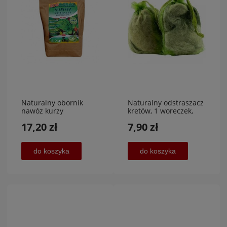
Naturalny obornik
Naturalny odstraszacz
nawóz kurzy
kretów, 1 woreczek,
granulowany 5kg,
KUNAGONE
17,20 zł
7,90 zł
RAPAX
do koszyka
do koszyka