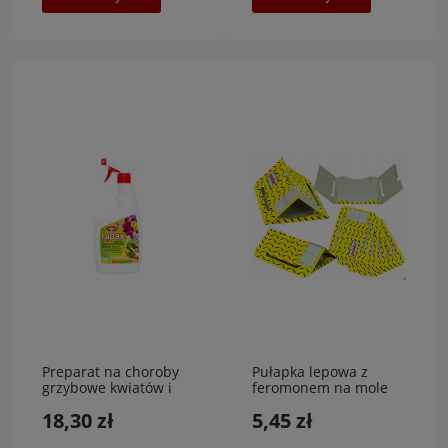
Preparat na choroby
Pułapka lepowa z
grzybowe kwiatów i
feromonem na mole
roślin 600 ml,RAPAX
spożywcze, mkliki,SET
18,30 zł
5,45 zł