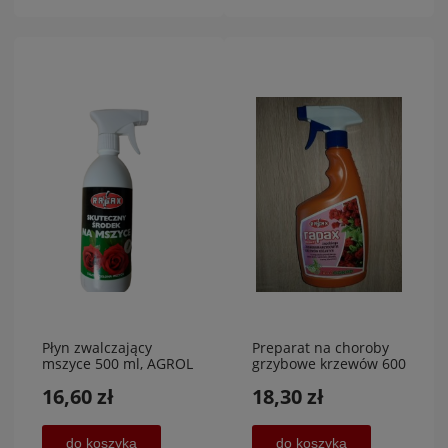
Płyn zwalczający
Preparat na choroby
mszyce 500 ml, AGROL
grzybowe krzewów 600
ml,RAPAX
16,60 zł
18,30 zł
do koszyka
do koszyka