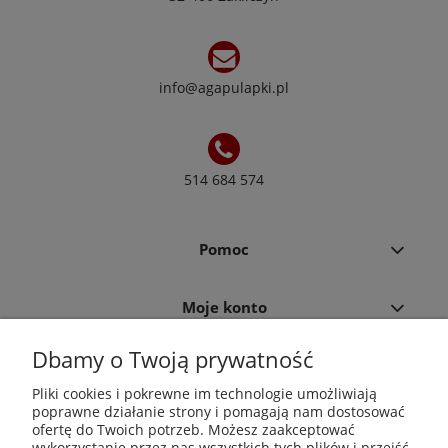
info@agapulapki.pl
514 684 574
Pomoc
Moje konto
Dbamy o Twoją prywatność
Płatności i dostawa
Pliki cookies i pokrewne im technologie umożliwiają
poprawne działanie strony i pomagają nam dostosować
Informacje
ofertę do Twoich potrzeb. Możesz zaakceptować
wykorzystanie przez nas wszystkich tych plików i przejść