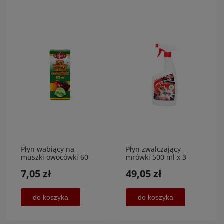
Płyn wabiący na
Płyn zwalczający
muszki owocówki 60
mrówki 500 ml x 3
ml,RAPAX
sztuki
7,05 zł
49,05 zł
do koszyka
do koszyka