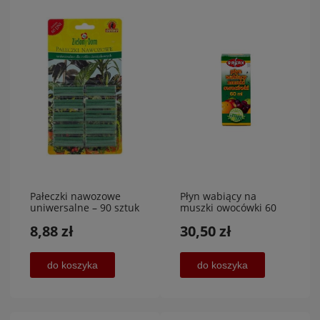
Pałeczki nawozowe
Płyn wabiący na
uniwersalne – 90 sztuk
muszki owocówki 60
KOZIELSKI SP.Z.O.O
ml x 5
8,88 zł
30,50 zł
sztuk,PROMOCJA
do koszyka
do koszyka