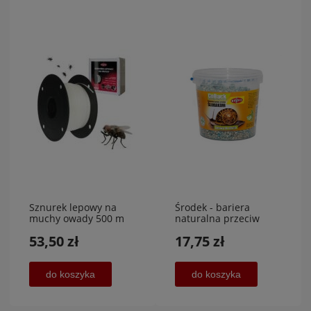
Sznurek lepowy na
Środek - bariera
muchy owady 500 m
naturalna przeciw
ślimakom 1 kg,RAPAX
53,50 zł
17,75 zł
do koszyka
do koszyka