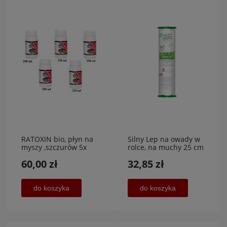
RATOXIN bio, płyn na
Silny Lep na owady w
myszy ,szczurów 5x
rolce, na muchy 25 cm
250 ml, AGROL
x 10 m, VACO
60,00 zł
32,85 zł
do koszyka
do koszyka