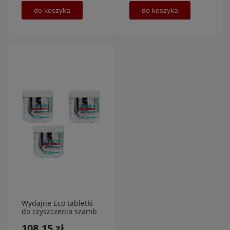
do koszyka
do koszyka
Wydajne Eco tabletki
do czyszczenia szamb
48 sztuk Vaco
108,15 zł
PROMOCJA