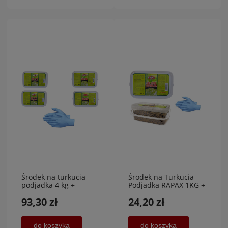
Środek na turkucia
Środek na Turkucia
podjadka 4 kg +
Podjadka RAPAX 1KG +
rękawiczki + 400 g
100 g gratis NAJTANIEJ
93,30 zł
24,20 zł
GRATIS
do koszyka
do koszyka