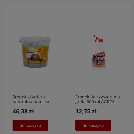
Środek - bariera
Środek do czyszczenia
naturalna przeciw
grilla 600 ml,AGROL
ślimakom 3 kg
46,38 zł
12,75 zł
PROMOCJA
do koszyka
do koszyka