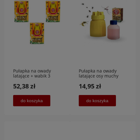
Pułapka na owady
Pułapka na owady
latające + wabik 3
latające osy muchy
sztuki
komary + wabik
52,38 zł
14,95 zł
do koszyka
do koszyka