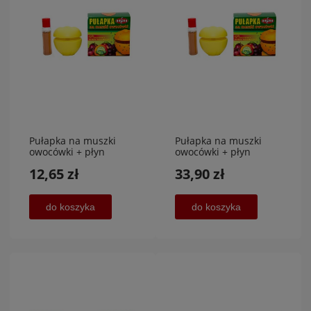
Pułapka na muszki
Pułapka na muszki
owocówki + płyn
owocówki + płyn
wabiący 60 ml GRATIS,
wabiący 60 ml x 3
12,65 zł
33,90 zł
RAPAX
sztuki
do koszyka
do koszyka