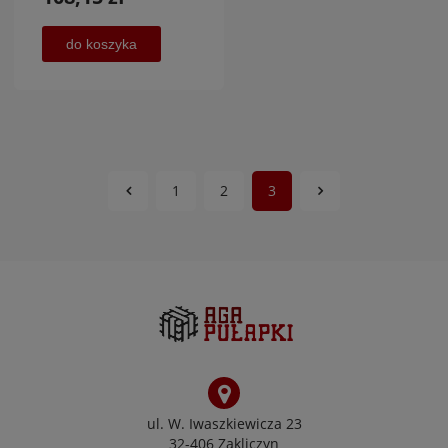
do koszyka
1
2
3
ul. W. Iwaszkiewicza 23
32-406 Zakliczyn