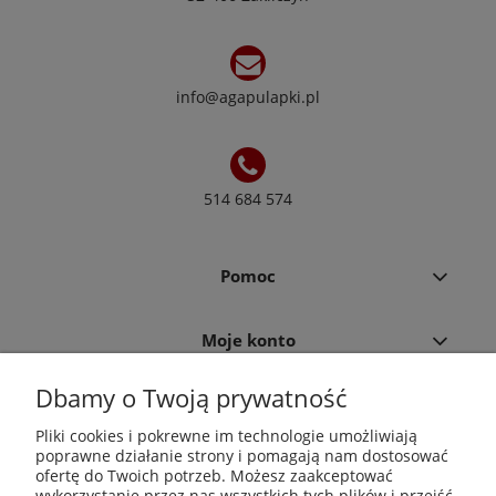
info@agapulapki.pl
514 684 574
Pomoc
Moje konto
Dbamy o Twoją prywatność
Płatności i dostawa
Pliki cookies i pokrewne im technologie umożliwiają
poprawne działanie strony i pomagają nam dostosować
Informacje
ofertę do Twoich potrzeb. Możesz zaakceptować
wykorzystanie przez nas wszystkich tych plików i przejść