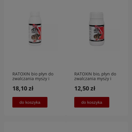
RATOXIN bio płyn do
RATOXIN bio, płyn do
zwalczania myszy i
zwalczania myszy i
szczurów 600
szczurów 250
18,10 zł
12,50 zł
ml,AGROL
ml,AGROL
do koszyka
do koszyka