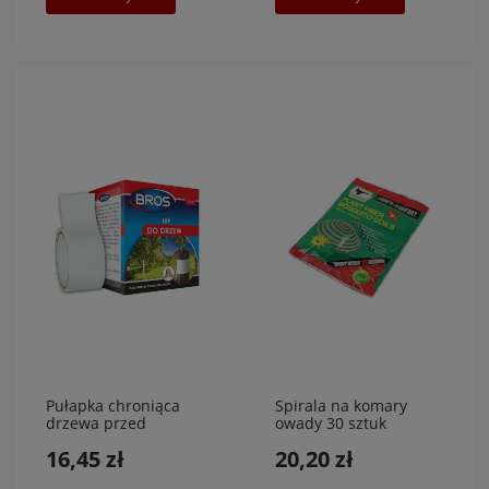
Pułapka chroniąca
Spirala na komary
drzewa przed
owady 30 sztuk
owadami, 5 m x 5
16,45 zł
20,20 zł
cm,BROS