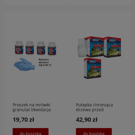
Proszek na mrówki
Pułapka chroniąca
granulat likwidacja
drzewa przed
mrówek 400 g+ gratis
owadami, 5 m x 5 cm,
19,70 zł
42,90 zł
3 sztuki
do koszyka
do koszyka