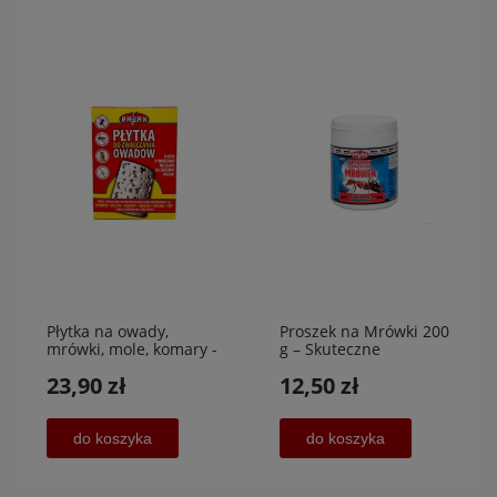
Płytka na owady,
Proszek na Mrówki 200
mrówki, mole, komary -
g – Skuteczne
2 sztuki,AGROL
Zwalczanie Mrówek
23,90 zł
12,50 zł
NAJTANIEJ
do koszyka
do koszyka