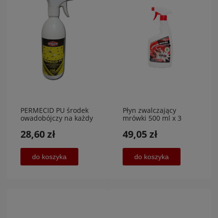
PERMECID PU środek
Płyn zwalczający
owadobójczy na każdy
mrówki 500 ml x 3
typ owadów 500 ml
sztuki
28,60 zł
49,05 zł
do koszyka
do koszyka