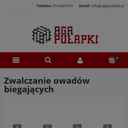
Telefon:
514 684 574
Email:
info@agapulapki.pl
Zwalczanie owadów
biegających