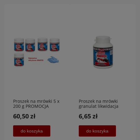
Proszek na mrówki 5 x
Proszek na mrówki
200 g PROMOCJA
granulat likwidacja
mrówek 100 g,Privete
60,50 zł
6,65 zł
lab Sp. Z.o.o
do koszyka
do koszyka