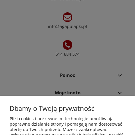
info@agapulapki.pl
514 684 574
Pomoc
Moje konto
Dbamy o Twoją prywatność
Płatności i dostawa
Pliki cookies i pokrewne im technologie umożliwiają
poprawne działanie strony i pomagają nam dostosować
Informacje
ofertę do Twoich potrzeb. Możesz zaakceptować
wykorzystanie przez nas wszystkich tych plików i przejść