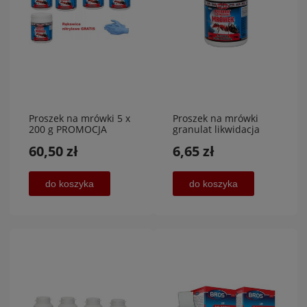
Proszek na mrówki 5 x
Proszek na mrówki
200 g PROMOCJA
granulat likwidacja
mrówek 100 g,Privete
60,50 zł
6,65 zł
lab Sp. Z.o.o
do koszyka
do koszyka