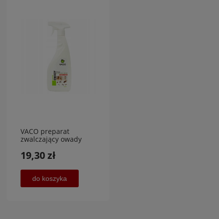
VACO preparat
zwalczający owady
biegające 500 ml
19,30 zł
do koszyka