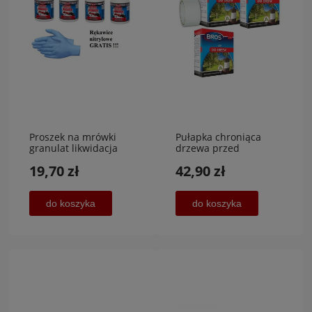
Proszek na mrówki
Pułapka chroniąca
granulat likwidacja
drzewa przed
mrówek 400 g+ gratis
owadami, 5 m x 5 cm,
19,70 zł
42,90 zł
3 sztuki
do koszyka
do koszyka