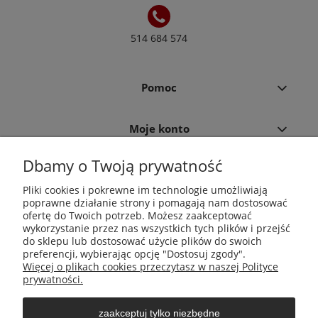
514 684 574
Pomoc
Moje konto
Dbamy o Twoją prywatność
Płatności i dostawa
Pliki cookies i pokrewne im technologie umożliwiają
poprawne działanie strony i pomagają nam dostosować
Informacje
ofertę do Twoich potrzeb. Możesz zaakceptować
wykorzystanie przez nas wszystkich tych plików i przejść
do sklepu lub dostosować użycie plików do swoich
O nas
preferencji, wybierając opcję "Dostosuj zgody".
Więcej o plikach cookies przeczytasz w naszej Polityce
prywatności.
zaakceptuj tylko niezbędne