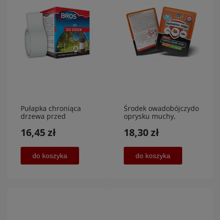
Pułapka chroniąca
Środek owadobójczydo
drzewa przed
oprysku muchy,
owadami, 5 m x 5
kleszcze, komary 25 g
16,45 zł
18,30 zł
cm,BROS
do koszyka
do koszyka