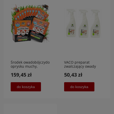
Środek owadobójczydo
VACO preparat
oprysku muchy,
zwalczający owady
kleszcze, komary 250 g
biegające 1500 ml
159,45 zł
50,43 zł
NISKA CENA
do koszyka
do koszyka