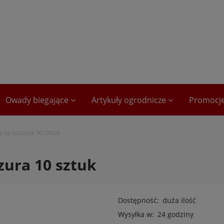
Owady biegające
Artykuły ogrodnicze
Promocj
 na szczura 10 sztuk
zura 10 sztuk
Dostępność:
duża ilość
Wysyłka w:
24 godziny