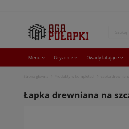
Menu
Gryzonie
Owady latające
Strona główna
Produkty w kompletach
Łapka drewniana
Łapka drewniana na szc