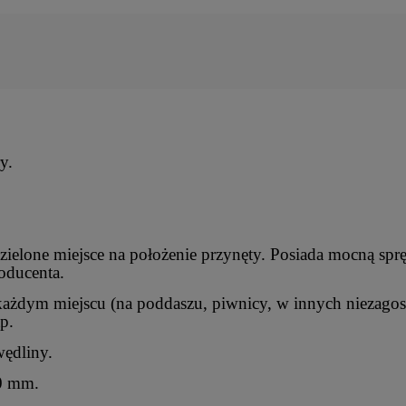
y.
zielone miejsce na położenie przynęty. Posiada mocną sp
oducenta.
każdym miejscu (na poddaszu, piwnicy, w innych niezago
tp.
wędliny.
10 mm.