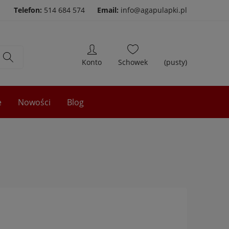
Telefon:
514 684 574
Email:
info@agapulapki.pl
(pusty)
e
Nowości
Blog