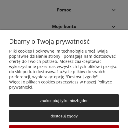
Pomoc
Moje konto
Dbamy o Twoją prywatność
Płatności i dostawa
Pliki cookies i pokrewne im technologie umożliwiają
poprawne działanie strony i pomagają nam dostosować
Informacje
ofertę do Twoich potrzeb. Możesz zaakceptować
wykorzystanie przez nas wszystkich tych plików i przejść
do sklepu lub dostosować użycie plików do swoich
O nas
preferencji, wybierając opcję "Dostosuj zgody".
Więcej o plikach cookies przeczytasz w naszej Polityce
prywatności.
zaakceptuj tylko niezbędne
Środki do zwalczania szkodników Aga Pułapki | Wacława
Iwaszkiewicza 23, 32-406 Zakliczyn | AGA-PLAST MET 2 Paweł
dostosuj zgody
Sałach | NIP: 6811796065 | REGON: 363212838
Sklepy internetowe Shoper Częstochowa