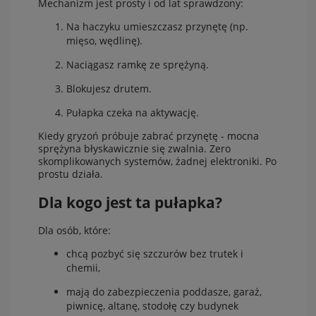
Mechanizm jest prosty i od lat sprawdzony:
Na haczyku umieszczasz przynętę (np.
mięso, wędlinę).
Naciągasz ramkę ze sprężyną.
Blokujesz drutem.
Pułapka czeka na aktywację.
Kiedy gryzoń próbuje zabrać przynętę - mocna
sprężyna błyskawicznie się zwalnia. Zero
skomplikowanych systemów, żadnej elektroniki. Po
prostu działa.
Dla kogo jest ta pułapka?
Dla osób, które:
chcą pozbyć się szczurów bez trutek i
chemii,
mają do zabezpieczenia poddasze, garaż,
piwnicę, altanę, stodołę czy budynek