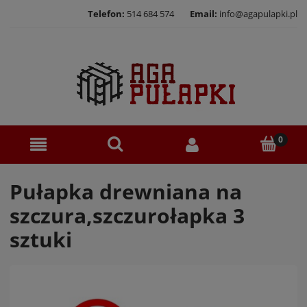
Telefon:
514 684 574
Email:
info@agapulapki.pl
Pułapka drewniana na
szczura,szczurołapka 3
sztuki