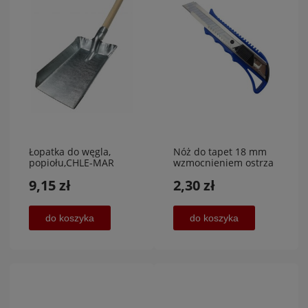
Łopatka do węgla,
Nóż do tapet 18 mm
popiołu,CHLE-MAR
wzmocnieniem ostrza
łamane, Chle-mar
9,15 zł
2,30 zł
do koszyka
do koszyka