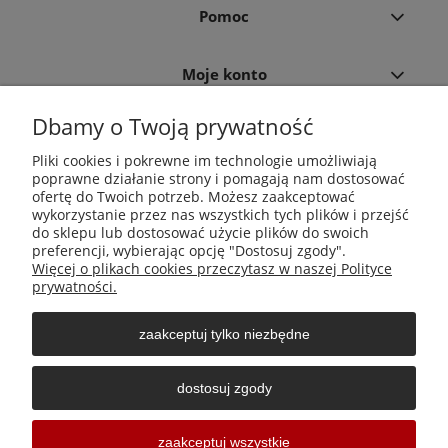
Pomoc
Moje konto
Dbamy o Twoją prywatność
Płatności i dostawa
Pliki cookies i pokrewne im technologie umożliwiają
poprawne działanie strony i pomagają nam dostosować
Informacje
ofertę do Twoich potrzeb. Możesz zaakceptować
wykorzystanie przez nas wszystkich tych plików i przejść
do sklepu lub dostosować użycie plików do swoich
O nas
preferencji, wybierając opcję "Dostosuj zgody".
Więcej o plikach cookies przeczytasz w naszej Polityce
prywatności.
zaakceptuj tylko niezbędne
Środki do zwalczania szkodników Aga Pułapki | Wacława
Iwaszkiewicza 23, 32-406 Zakliczyn | AGA-PLAST MET 2 Paweł
dostosuj zgody
Sałach | NIP: 6811796065 | REGON: 363212838
Sklepy internetowe Shoper Częstochowa
zaakceptuj wszystkie