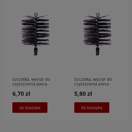
Szczotka, wycior do
Szczotka, wycior do
czyszczenia pieca
czyszczenia pieca
średnica 80
średnica 90
6,70 zł
5,80 zł
mm,POVER MET
mm,POVER MET
do koszyka
do koszyka