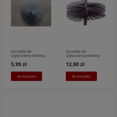
Szczotka do
Szczotka do
czyszczenia komina
czyszczenia komina
srednica 125 mm
srednica 250 mm
5,95 zł
12,80 zł
BLASZKI,POVER MET
BLASZKI,POVER MET
do koszyka
do koszyka