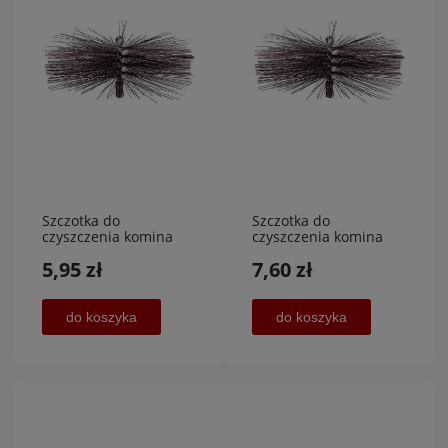
Szczotka do
Szczotka do
czyszczenia komina
czyszczenia komina
średnica 125
średnica 250
5,95 zł
7,60 zł
mm,POVER MET
mm,POVER MET
do koszyka
do koszyka