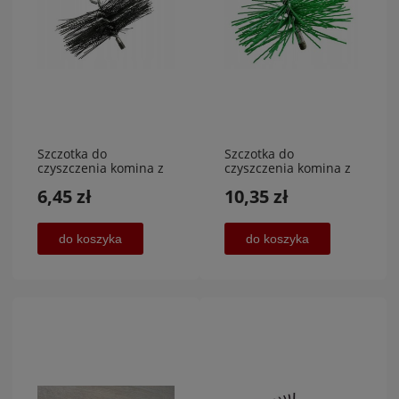
Szczotka do
Szczotka do
czyszczenia komina z
czyszczenia komina z
PCV srednica 125
PCV srednica 250
6,45 zł
10,35 zł
mm,POVER MET
mm,POVER MET
do koszyka
do koszyka