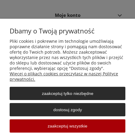
Moje konto
Dbamy o Twoją prywatność
Płatności i dostawa
Pliki cookies i pokrewne im technologie umożliwiają
poprawne działanie strony i pomagają nam dostosować
Informacje
ofertę do Twoich potrzeb. Możesz zaakceptować
wykorzystanie przez nas wszystkich tych plików i przejść
do sklepu lub dostosować użycie plików do swoich
O nas
preferencji, wybierając opcję "Dostosuj zgody".
Więcej o plikach cookies przeczytasz w naszej Polityce
prywatności.
zaakceptuj tylko niezbędne
Środki do zwalczania szkodników Aga Pułapki | Wacława
Iwaszkiewicza 23, 32-406 Zakliczyn | AGA-PLAST MET 2 Paweł
dostosuj zgody
Sałach | NIP: 6811796065 | REGON: 363212838
Sklepy internetowe Shoper Częstochowa
zaakceptuj wszystkie