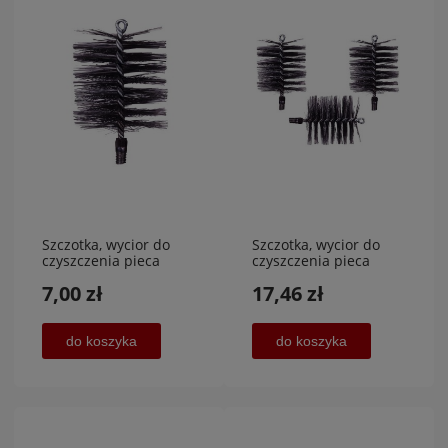
Szczotka, wycior do
Szczotka, wycior do
czyszczenia pieca
czyszczenia pieca
średnica 100
średnica 80 mm 3
7,00 zł
17,46 zł
mm,POVER MET
sztuki,POVER MET
do koszyka
do koszyka