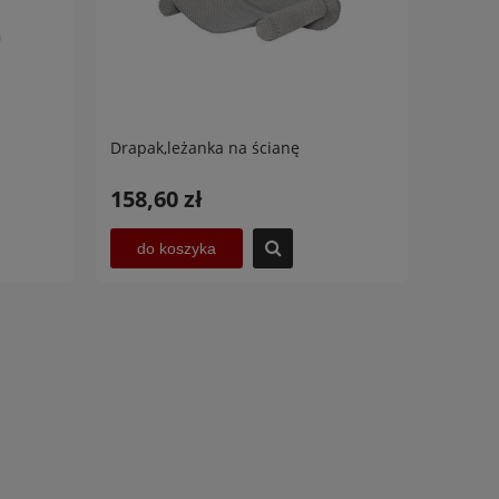
Drapak,leżanka na ścianę
158,60 zł
do koszyka