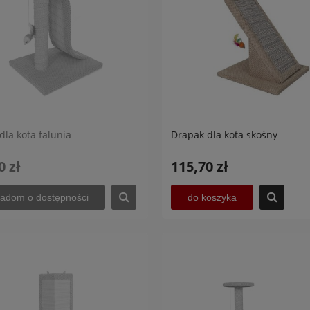
dla kota falunia
Drapak dla kota skośny
0 zł
115,70 zł
adom o dostępności
do koszyka