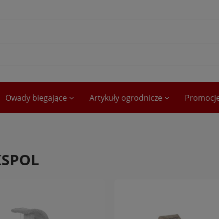
Owady biegające
Artykuły ogrodnicze
Promocj
SPOL