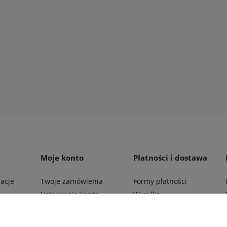
lep na myszy,szczury, mocny
RAPAX 3 sztuki
6 zł
egularna:
27,03 zł
 koszyka
Moje konto
Płatności i dostawa
macje
Twoje zamówienia
Formy płatności
Ustawienia konta
Wysyłka
Przechowalnia