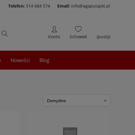
Telefon:
514 684 574
Email:
info@agapulapki.pl
(pusty)
e
Nowości
Blog